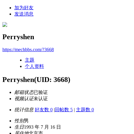
加为好友
发送消息
Perryshen
https://mechbbs.com/?3668
主题
个人资料
Perryshen
(UID: 3668)
邮箱状态
已验证
视频认证
未认证
统计信息
好友数 0
|
回帖数 5
|
主题数 0
性别
男
生日
1993 年 7 月 16 日
居住地
北京市