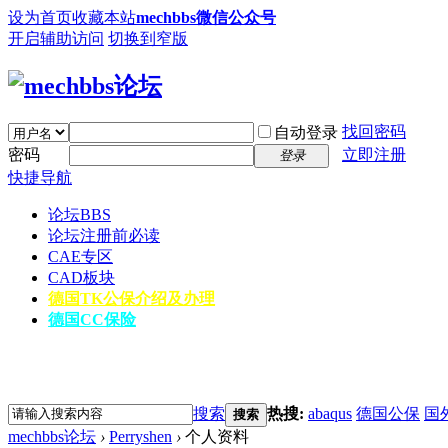
设为首页
收藏本站
mechbbs微信公众号
开启辅助访问
切换到窄版
找回密码
自动登录
密码
立即注册
登录
快捷导航
论坛
BBS
论坛注册前必读
CAE专区
CAD板块
德国TK公保介绍及办理
德国CC保险
搜索
热搜:
abaqus
德国公保
国
搜索
mechbbs论坛
›
Perryshen
›
个人资料