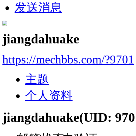
发送消息
jiangdahuake
https://mechbbs.com/?9701
主题
个人资料
jiangdahuake
(UID: 970