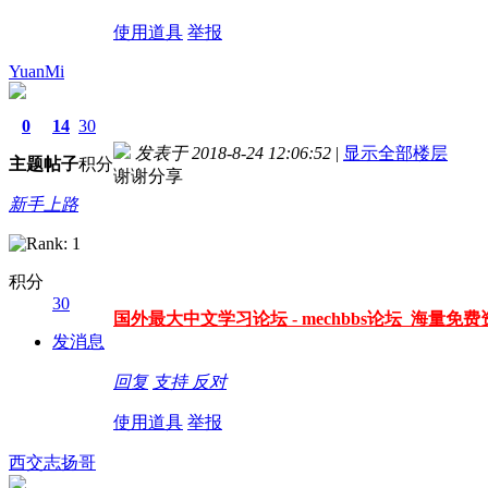
使用道具
举报
YuanMi
0
14
30
发表于 2018-8-24 12:06:52
|
显示全部楼层
主题
帖子
积分
谢谢分享
新手上路
积分
30
国外最大中文学习论坛 - mechbbs论坛 海量免费资
发消息
回复
支持
反对
使用道具
举报
西交志扬哥