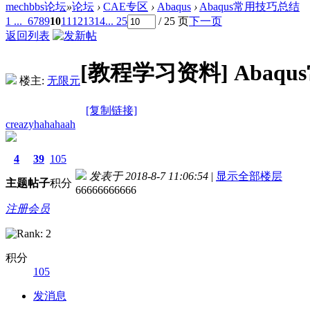
mechbbs论坛
»
论坛
›
CAE专区
›
Abaqus
›
Abaqus常用技巧总结
1 ...
6
7
8
9
10
11
12
13
14
... 25
/ 25 页
下一页
返回列表
[教程学习资料]
Abaq
楼主:
无限元
[复制链接]
creazyhahahaah
4
39
105
发表于 2018-8-7 11:06:54
|
显示全部楼层
主题
帖子
积分
66666666666
注册会员
积分
105
德国care concept保险 www.de-cc.com
发消息