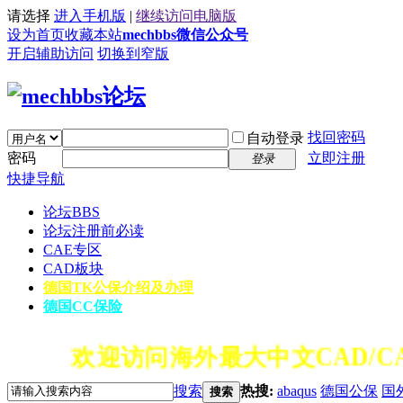
请选择
进入手机版
|
继续访问电脑版
设为首页
收藏本站
mechbbs微信公众号
开启辅助访问
切换到窄版
找回密码
自动登录
密码
立即注册
登录
快捷导航
论坛
BBS
论坛注册前必读
CAE专区
CAD板块
德国TK公保介绍及办理
德国CC保险
欢迎访问海外最大中文CAD/CA
搜索
热搜:
abaqus
德国公保
国
搜索