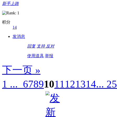
新手上路
积分
14
德国care concept保险 www.de-cc.com
发消息
回复
支持
反对
使用道具
举报
下一页 »
1 ...
6
7
8
9
10
11
12
13
14
... 25