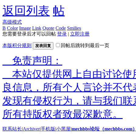
返回列表
高级模式
B
Color
Image
Link
Quote
Code
Smilies
您需要登录后才可以回帖
登录
|
立即注册
本版积分规则
回帖后跳转到最后一页
发表回复
免责声明：
本站仅提供网上自由讨论使
良信息，所有个人言论并不代
发现有侵权行为，请与我们联
所有持版权者致最深歉意。
联系站长
|
Archiver
|
手机版
|
小黑屋
|
mechbbs论坛（mechbbs.com