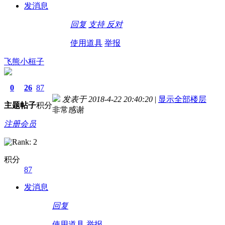
发消息
回复
支持
反对
使用道具
举报
飞熊小桓子
0
26
87
发表于 2018-4-22 20:40:20
|
显示全部楼层
主题
帖子
积分
非常感谢
注册会员
积分
87
德国care concept保险 www.de-cc.com
发消息
回复
使用道具
举报