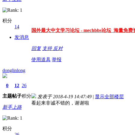
积分
14
国外最大中文学习论坛 - mechbbs论坛 海量免费资
发消息
回复
支持
反对
使用道具
举报
donglinlong
0
12
26
主题
帖子
积分
发表于 2018-4-19 14:47:49
|
显示全部楼层
看起来非诚不错的，谢谢啦
新手上路
积分
26