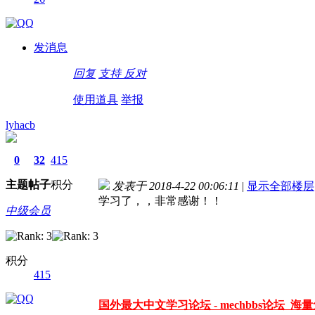
德国care concept保险 www.de-cc.com
发消息
回复
支持
反对
使用道具
举报
lyhacb
0
32
415
主题
帖子
积分
发表于 2018-4-22 00:06:11
|
显示全部楼层
学习了，，非常感谢！！
中级会员
积分
415
国外最大中文学习论坛 - mechbbs论坛 海量