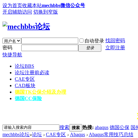
设为首页
收藏本站
mechbbs微信公众号
开启辅助访问
切换到窄版
找回密码
自动登录
密码
立即注册
登录
快捷导航
论坛
BBS
论坛注册前必读
CAE专区
CAD板块
德国TK公保介绍及办理
德国CC保险
欢迎
搜索
热搜:
abaqus
德国公保
国
搜索
mechbbs论坛
»
论坛
›
CAE专区
›
Abaqus
›
Abaqus常用技巧总结