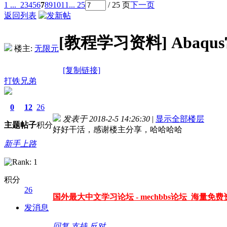
1 ...
2
3
4
5
6
7
8
9
10
11
... 25
/ 25 页
下一页
返回列表
[教程学习资料]
Abaq
楼主:
无限元
[复制链接]
打铁兄弟
0
12
26
发表于 2018-2-5 14:26:30
|
显示全部楼层
主题
帖子
积分
好好干活，感谢楼主分享，哈哈哈哈
新手上路
积分
26
国外最大中文学习论坛 - mechbbs论坛 海量免费资
发消息
回复
支持
反对