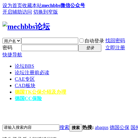
设为首页
收藏本站
mechbbs微信公众号
开启辅助访问
切换到窄版
找回密码
自动登录
密码
立即注册
登录
快捷导航
论坛
BBS
论坛注册前必读
CAE专区
CAD板块
德国TK公保介绍及办理
德国CC保险
搜索
热搜:
abaqus
德国公保
国
搜索