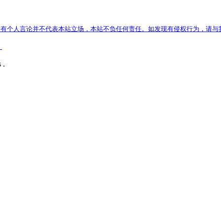
有个人言论并不代表本站立场，本站不负任何责任。如发现有侵权行为，请与
）
 .