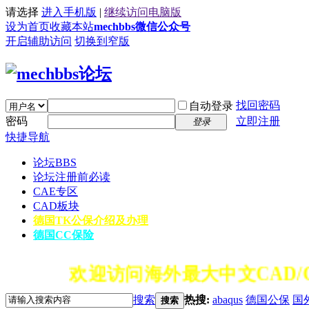
请选择
进入手机版
|
继续访问电脑版
设为首页
收藏本站
mechbbs微信公众号
开启辅助访问
切换到窄版
找回密码
自动登录
密码
立即注册
登录
快捷导航
论坛
BBS
论坛注册前必读
CAE专区
CAD板块
德国TK公保介绍及办理
德国CC保险
欢迎访问海外最大中文CAD/C
搜索
热搜:
abaqus
德国公保
国
搜索