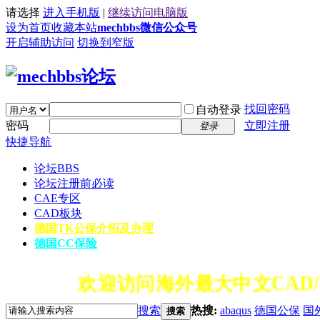
请选择
进入手机版
|
继续访问电脑版
设为首页
收藏本站
mechbbs微信公众号
开启辅助访问
切换到窄版
找回密码
自动登录
密码
立即注册
登录
快捷导航
论坛
BBS
论坛注册前必读
CAE专区
CAD板块
德国TK公保介绍及办理
德国CC保险
欢迎访问海外最大中文CAD/
搜索
热搜:
abaqus
德国公保
国
搜索