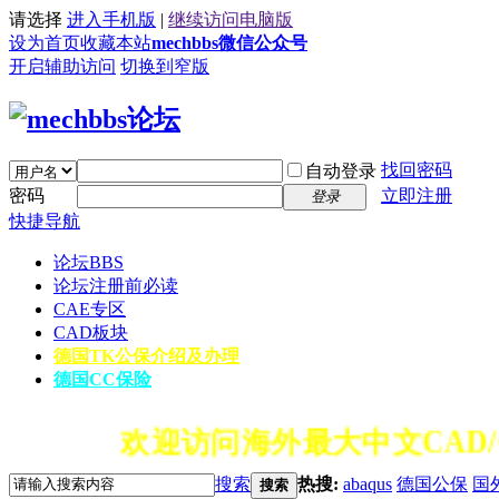
请选择
进入手机版
|
继续访问电脑版
设为首页
收藏本站
mechbbs微信公众号
开启辅助访问
切换到窄版
找回密码
自动登录
密码
立即注册
登录
快捷导航
论坛
BBS
论坛注册前必读
CAE专区
CAD板块
德国TK公保介绍及办理
德国CC保险
欢迎访问海外最大中文CAD/
搜索
热搜:
abaqus
德国公保
国
搜索