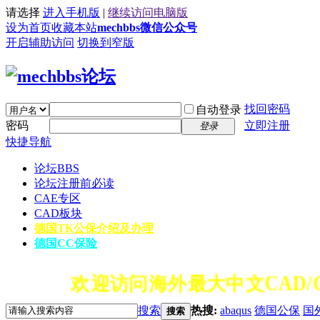
请选择
进入手机版
|
继续访问电脑版
设为首页
收藏本站
mechbbs微信公众号
开启辅助访问
切换到窄版
找回密码
自动登录
密码
立即注册
登录
快捷导航
论坛
BBS
论坛注册前必读
CAE专区
CAD板块
德国TK公保介绍及办理
德国CC保险
欢迎访问海外最大中文CAD/C
搜索
热搜:
abaqus
德国公保
国
搜索