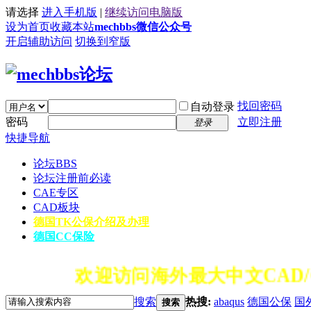
请选择
进入手机版
|
继续访问电脑版
设为首页
收藏本站
mechbbs微信公众号
开启辅助访问
切换到窄版
找回密码
自动登录
密码
立即注册
登录
快捷导航
论坛
BBS
论坛注册前必读
CAE专区
CAD板块
德国TK公保介绍及办理
德国CC保险
欢迎访问海外最大中文CAD/
搜索
热搜:
abaqus
德国公保
国
搜索