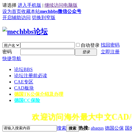
请选择
进入手机版
|
继续访问电脑版
设为首页
收藏本站
mechbbs微信公众号
开启辅助访问
切换到窄版
找回密码
自动登录
密码
立即注册
登录
快捷导航
论坛
BBS
论坛注册前必读
CAE专区
CAD板块
德国TK公保介绍及办理
德国CC保险
欢迎访问海外最大中文CAD/
搜索
热搜:
abaqus
德国公保
国
搜索