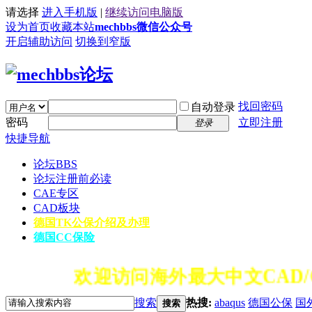
请选择
进入手机版
|
继续访问电脑版
设为首页
收藏本站
mechbbs微信公众号
开启辅助访问
切换到窄版
找回密码
自动登录
密码
立即注册
登录
快捷导航
论坛
BBS
论坛注册前必读
CAE专区
CAD板块
德国TK公保介绍及办理
德国CC保险
欢迎访问海外最大中文CAD/
搜索
热搜:
abaqus
德国公保
国
搜索