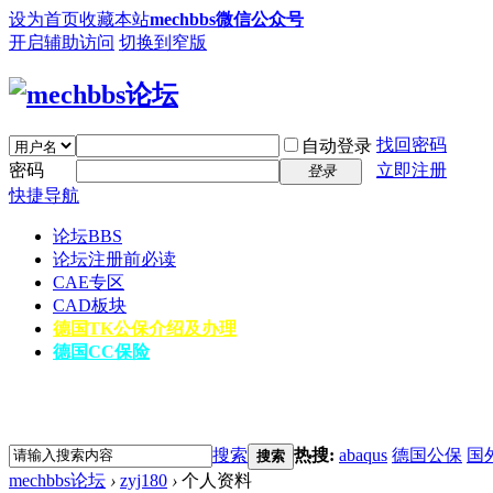
设为首页
收藏本站
mechbbs微信公众号
开启辅助访问
切换到窄版
找回密码
自动登录
密码
立即注册
登录
快捷导航
论坛
BBS
论坛注册前必读
CAE专区
CAD板块
德国TK公保介绍及办理
德国CC保险
搜索
热搜:
abaqus
德国公保
国
搜索
mechbbs论坛
›
zyj180
›
个人资料