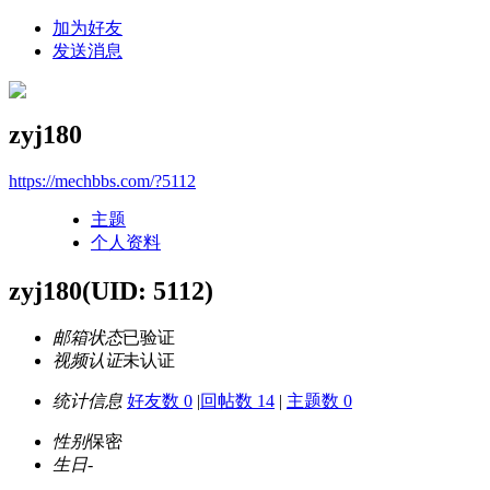
加为好友
发送消息
zyj180
https://mechbbs.com/?5112
主题
个人资料
zyj180
(UID: 5112)
邮箱状态
已验证
视频认证
未认证
统计信息
好友数 0
|
回帖数 14
|
主题数 0
性别
保密
生日
-