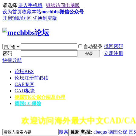
请选择
进入手机版
|
继续访问电脑版
设为首页
收藏本站
mechbbs微信公众号
开启辅助访问
切换到窄版
找回密码
自动登录
密码
立即注册
登录
快捷导航
论坛
BBS
论坛注册前必读
CAE专区
CAD板块
德国TK公保介绍及办理
德国CC保险
欢迎访问海外最大中文CAD/CA
搜索
热搜:
abaqus
德国公保
国
搜索