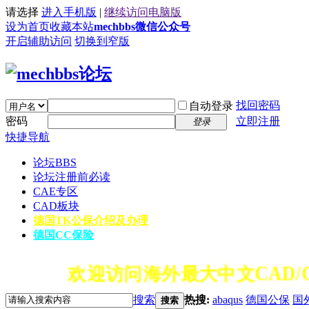
请选择
进入手机版
|
继续访问电脑版
设为首页
收藏本站
mechbbs微信公众号
开启辅助访问
切换到窄版
找回密码
自动登录
密码
立即注册
登录
快捷导航
论坛
BBS
论坛注册前必读
CAE专区
CAD板块
德国TK公保介绍及办理
德国CC保险
欢迎访问海外最大中文CAD/C
搜索
热搜:
abaqus
德国公保
国
搜索