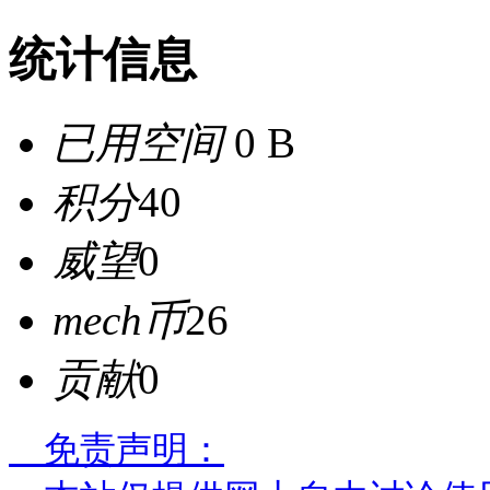
统计信息
已用空间
0 B
积分
40
威望
0
mech币
26
贡献
0
免责声明：