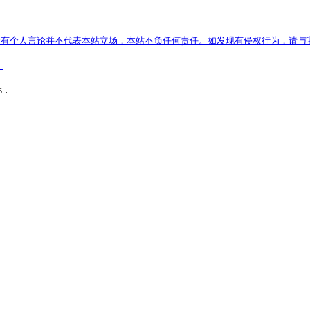
有个人言论并不代表本站立场，本站不负任何责任。如发现有侵权行为，请与
）
 .