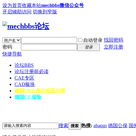
设为首页
收藏本站
mechbbs微信公众号
开启辅助访问
切换到窄版
找回密码
自动登录
密码
立即注册
登录
快捷导航
论坛
BBS
论坛注册前必读
CAE专区
CAD板块
德国TK公保介绍及办理
德国CC保险
搜索
热搜:
abaqus
德国公保
国
搜索