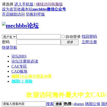
请选择
进入手机版
|
继续访问电脑版
设为首页
收藏本站
mechbbs微信公众号
开启辅助访问
切换到窄版
找回密码
自动登录
密码
立即注册
登录
快捷导航
论坛
BBS
论坛注册前必读
CAE专区
CAD板块
德国TK公保介绍及办理
德国CC保险
欢迎访问海外最大中文CAD/
搜索
热搜:
abaqus
德国公保
国
搜索