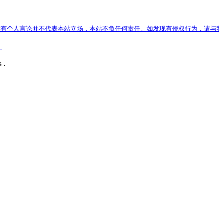
有个人言论并不代表本站立场，本站不负任何责任。如发现有侵权行为，请与
）
 .