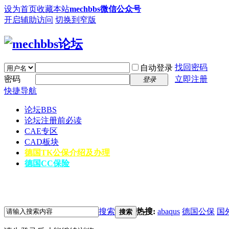
设为首页
收藏本站
mechbbs微信公众号
开启辅助访问
切换到窄版
找回密码
自动登录
密码
立即注册
登录
快捷导航
论坛
BBS
论坛注册前必读
CAE专区
CAD板块
德国TK公保介绍及办理
德国CC保险
搜索
热搜:
abaqus
德国公保
国
搜索